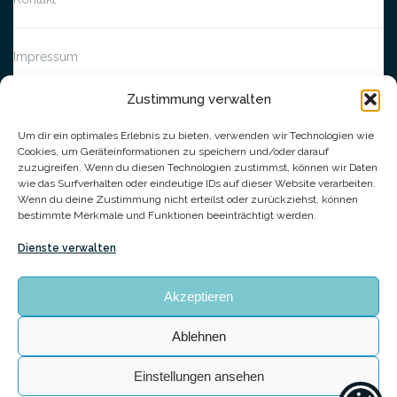
Impressum
Zustimmung verwalten
AGB
Um dir ein optimales Erlebnis zu bieten, verwenden wir Technologien wie
Cookies, um Geräteinformationen zu speichern und/oder darauf
zuzugreifen. Wenn du diesen Technologien zustimmst, können wir Daten
Barrierefreiheit
wie das Surfverhalten oder eindeutige IDs auf dieser Website verarbeiten.
Wenn du deine Zustimmung nicht erteilst oder zurückziehst, können
bestimmte Merkmale und Funktionen beeinträchtigt werden.
Cookie-Richtlinie (EU)
Dienste verwalten
Datenschutzerklärung
Akzeptieren
Ablehnen
© Tagesmütter in Stuttgart, Klockner, Schüle & Wilke GbR
Theme von
Colorlib
Powered by
WordPress
Einstellungen ansehen